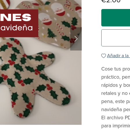
€2.00
Añadir a la
Cose tus pro
práctico, pe
rápidos y bo
retales y no
pena, este p
navideña per
El archivo P
para imprimi